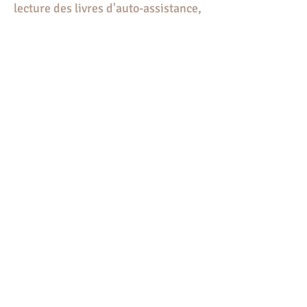
lecture des livres d'auto-assistance,
et les efforts les plus déterminés de
volonté n'y parviennent pas.
PSYCHANALYSE
http://acfportugal.com/
Visitez notre site