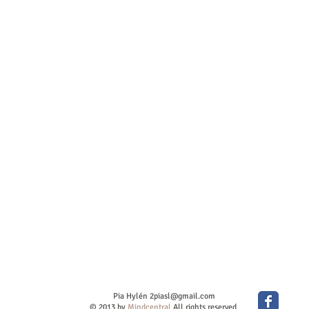
Pia Hylén
2piasl@gmail.com
© 2013 by
Mindcentral
All rights reserved