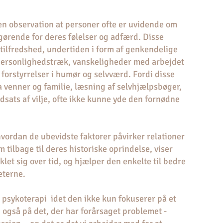
en observation at personer ofte er uvidende om
fgørende for deres følelser og adfærd. Disse
tilfredshed, undertiden i form af genkendelige
ersonlighedstræk, vanskeligheder med arbejdet
r forstyrrelser i humør og selvværd. Fordi disse
ra venner og familie, læsning af selvhjælpsbøger,
dsats af vilje, ofte ikke kunne yde den fornødne
vordan de ubevidste faktorer påvirker relationer
tilbage til deres historiske oprindelse, viser
et sig over tid, og hjælper den enkelte til bedre
eterne.
a psykoterapi idet den ikke kun fokuserer på et
også på det, der har forårsaget problemet -