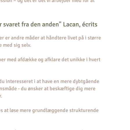
ssion – og det er det vi arbejder med for at
er svaret fra den anden" Lacan, écrits
r er andre måder at håndtere livet på i større
 med sig selv.
er med afdække og afklare det unikke i hvert
 du interesseret i at have en mere dybtgående
onsmåde - du ønsker at beskæftige dig mere
r.
es at løse mere grundlæggende strukturende